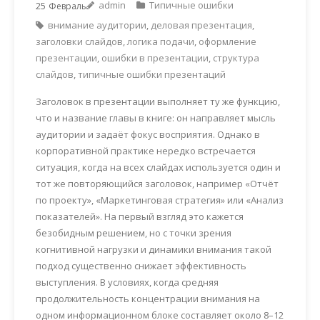
admin
Типичные ошибки
25
Февраль
внимание аудитории
,
деловая презентация
,
заголовки слайдов
,
логика подачи
,
оформление
презентации
,
ошибки в презентации
,
структура
слайдов
,
типичные ошибки презентаций
Заголовок в презентации выполняет ту же функцию,
что и название главы в книге: он направляет мысль
аудитории и задаёт фокус восприятия. Однако в
корпоративной практике нередко встречается
ситуация, когда на всех слайдах используется один и
тот же повторяющийся заголовок, например «Отчёт
по проекту», «Маркетинговая стратегия» или «Анализ
показателей». На первый взгляд это кажется
безобидным решением, но с точки зрения
когнитивной нагрузки и динамики внимания такой
подход существенно снижает эффективность
выступления. В условиях, когда средняя
продолжительность концентрации внимания на
одном информационном блоке составляет около 8–12