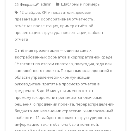
admin
Шаблоны и примеры
25
Февраль
12 слайдов
,
KPI и показатели
,
деловая
презентация
,
корпоративная отчётность
,
отчётная презентация
,
пример отчётной
презентации
,
структура презентации
,
шаблон
отчёта
Отчётная презентация — один из самых
востребованных форматов в корпоративной среде.
Её готовят по итогам квартала, полугодия, года или
завершённого проекта. По данным исследований в
области управленческих коммуникаций,
руководители тратят на просмотр отчётов в
среднем от 5 до 15 минут, и именно в этот
промежуток времени принимаются ключевые
решения: о продлении проекта, перераспределении
бюджета или изменении стратегии. Универсальный
шаблон из 12 слайдов позволяет структурировать
информацию так, чтобы она была понятной,
логичной и убедительной, независимо от отрасли и