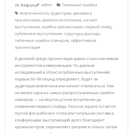
admin
Типичные ошибки
26
Февраль
вовлеченность аудитории
,
динамика
презентации
,
длинное вступление
,
начало
выступления
,
ошибка презентации
,
первый слайд
,
публичные выступления
,
структура доклада
,
типичные ошибки спикеров
,
эффективная
презентация
В деловой среде презентация давно стала ключевым
инструментом коммуникации. По данным
исследований в области публичных выступлений,
первые 60–90 секунд определяют, будет ли
аудитория вовлечена или начнет отвлекаться. Тем
не менее одна из самых распространенных ошибок
спикеров — затянутое устное вступление до
появления первого слайда. Пока на экране остается
пустой фон рабочего стола или титульная заставка
конференции, выступающий долго благодарит
организаторов, перечисляет регалии и только затем