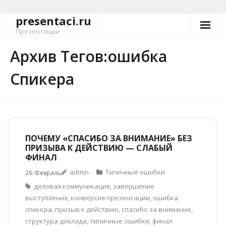
presentaci.ru
Перейти
к
Презентации
содержимому
Архив Тегов:ошибка
Спикера
ПОЧЕМУ «СПАСИБО ЗА ВНИМАНИЕ» БЕЗ
ПРИЗЫВА К ДЕЙСТВИЮ — СЛАБЫЙ
ФИНАЛ
admin
Типичные ошибки
26
Февраль
деловая коммуникация
,
завершение
выступления
,
конверсия презентации
,
ошибка
спикера
,
призыв к действию
,
спасибо за внимание
,
структура доклада
,
типичные ошибки
,
финал