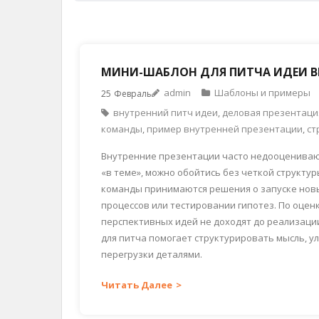
МИНИ-ШАБЛОН ДЛЯ ПИТЧА ИДЕИ 
admin
Шаблоны и примеры
25
Февраль
внутренний питч идеи
,
деловая презентаци
команды
,
пример внутренней презентации
,
ст
Внутренние презентации часто недооценивают.
«в теме», можно обойтись без четкой структу
команды принимаются решения о запуске нов
процессов или тестировании гипотез. По оцен
перспективных идей не доходят до реализации
для питча помогает структурировать мысль, у
перегрузки деталями.
Читать Далее