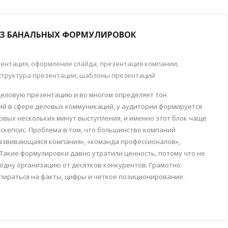
ЕЗ БАНАЛЬНЫХ ФОРМУЛИРОВОК
зентация
,
оформление слайда
,
презентация компании
,
структура презентации
,
шаблоны презентаций
деловую презентацию и во многом определяет тон
й в сфере деловых коммуникаций, у аудитории формируется
рвых нескольких минут выступления, и именно этот блок чаще
 скепсис. Проблема в том, что большинство компаний
развивающаяся компания», «команда профессионалов»,
Такие формулировки давно утратили ценность, потому что не
одну организацию от десятков конкурентов. Грамотно
пираться на факты, цифры и четкое позиционирование.