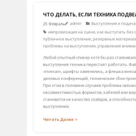
ЧТО ДЕЛАТЬ, ЕСЛИ ТЕХНИКА ПОДВ
admin
Выступления и подача
25
Февраль
импровизация на сцене
,
как выступать без 
публичное выступление
,
резервные материал
проблемы на выступлении
,
управление внима
Любой опытный спикер хотя бы раз сталкивался
выступления техника перестаёт работать. Фай
«поехал», шрифты заменились, а флешка внеза
деловых конференций, технические сбои прои
При этом в половине случаев проблема связана
несовместимостью форматов, кабелей или ве
становится не качество слайдов, а способнос
выступление.
Читать Далее