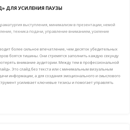
Д» ДЛЯ УСИЛЕНИЯ ПАУЗЫ
драматургия выступления
,
минимализм в презентации
,
немой
пление
,
техника подачи
,
управление вниманием
,
усиление
водит более сильное впечатление, чем десяток убедительных
еров боятся тишины. Они стремятся заполнить каждую секунду
 потерять внимание аудитории. Между тем в профессиональной
айд». Это слайд без текста или с минимальным визуальным
дачи информации, а для создания эмоционального и смыслового
струмент усиливает ключевые тезисы и помогает управлять