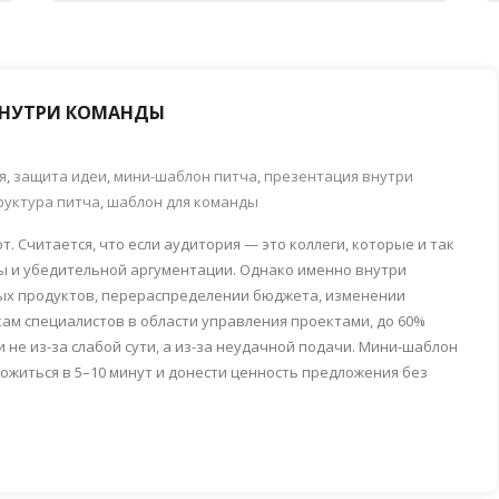
ВНУТРИ КОМАНДЫ
я
,
защита идеи
,
мини-шаблон питча
,
презентация внутри
руктура питча
,
шаблон для команды
 Считается, что если аудитория — это коллеги, которые и так
ры и убедительной аргументации. Однако именно внутри
ых продуктов, перераспределении бюджета, изменении
кам специалистов в области управления проектами, до 60%
 не из-за слабой сути, а из-за неудачной подачи. Мини-шаблон
ложиться в 5–10 минут и донести ценность предложения без