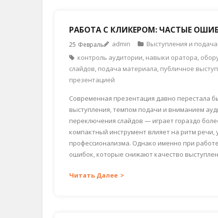
РАБОТА С КЛИКЕРОМ: ЧАСТЫЕ ОШ
admin
Выступления и подача
25
Февраль
контроль аудитории
,
навыки оратора
,
обор
слайдов
,
подача материала
,
публичное высту
презентацией
Современная презентация давно перестала бы
выступления, темпом подачи и вниманием ауди
переключения слайдов — играет гораздо более
компактный инструмент влияет на ритм речи, 
профессионализма. Однако именно при работ
ошибок, которые снижают качество выступлен
Читать Далее