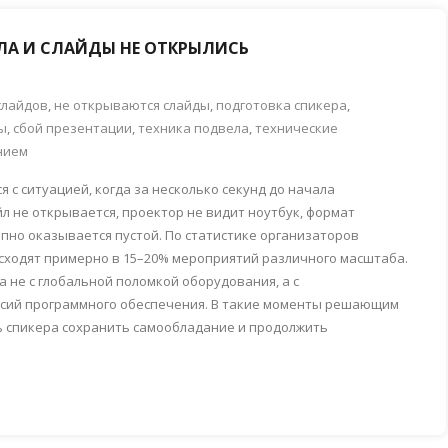
ЕЛА И СЛАЙДЫ НЕ ОТКРЫЛИСЬ
слайдов
,
не открываются слайды
,
подготовка спикера
,
ы
,
сбой презентации
,
техника подвела
,
технические
нием
 с ситуацией, когда за несколько секунд до начала
л не открывается, проектор не видит ноутбук, формат
пно оказывается пустой. По статистике организаторов
сходят примерно в 15–20% мероприятий различного масштаба.
 не с глобальной поломкой оборудования, а с
рсий программного обеспечения. В такие моменты решающим
ть спикера сохранить самообладание и продолжить