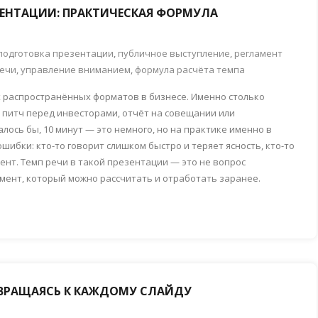
ЗЕНТАЦИИ: ПРАКТИЧЕСКАЯ ФОРМУЛА
подготовка презентации
,
публичное выступление
,
регламент
речи
,
управление вниманием
,
формула расчёта темпа
 распространённых форматов в бизнесе. Именно столько
 питч перед инвесторами, отчёт на совещании или
лось бы, 10 минут — это немного, но на практике именно в
ибки: кто-то говорит слишком быстро и теряет ясность, кто-то
ент. Темп речи в такой презентации — это не вопрос
мент, который можно рассчитать и отработать заранее.
ОЗВРАЩАЯСЬ К КАЖДОМУ СЛАЙДУ