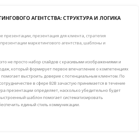
ИНГОВОГО АГЕНТСТВА: СТРУКТУРА И ЛОГИКА
е презентации
,
презентация для клиента
,
стратегия
презентации маркетингового агентства
,
шаблоны и
это не просто набор слайдов с красивыми изображениями и
родаж, который формирует первое впечатление о компетенциях
и помогает выстроить доверие с потенциальным клиентом. По
сотрудничестве в сфере B2B зачастую принимается в течение
ура презентации определяет, насколько убедительно будет
о выстроенный шаблон помогает систематизировать
беспечить единый стиль коммуникации.