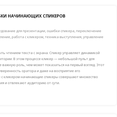
ИБКИ НАЧИНАЮЩИХ СПИКЕРОВ
удование для презентации
,
ошибки спикера
,
переключение
пление
,
работа с кликером
,
техника выступления
,
управление
ть чтением текста с экрана. Спикер управляет динамикой
тории. В этом процессе кликер — небольшой пульт для
 важную роль, чем может показаться на первый взгляд. Этот
уверенность оратора и даже на восприятие его
е с кликером начинающие спикеры совершают множество
ия и отвлекают аудиторию от сути.