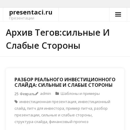
presentaci.ru
Перейти
к
Презентации
содержимому
Архив Тегов:сильные И
Слабые Стороны
РАЗБОР РЕАЛЬНОГО ИНВЕСТИЦИОННОГО
СЛАЙДА: СИЛЬНЫЕ И СЛАБЫЕ СТОРОНЫ
admin
Шаблоны и примеры
25
Февраль
инвестиционная презентация
,
инвестиционный
слайд
,
питч для инвестора
,
пример питча
,
разбор
презентации
,
сильные и слабые стороны
,
структура слайда
,
финансовый прогноз