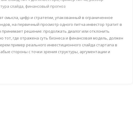
ктура слайда
,
финансовый прогноз
т смысла, цифр и стратегии, упакованный в ограниченное
ндов, на первичный просмотр одного питча инвестор тратит в
 он принимает решение: продолжать диалог или отклонить
о тот, где отражена суть бизнеса и финансовая модель, должен
берем пример реального инвестиционного слайда стартапа в
лабые стороны с точки зрения структуры, аргументации и