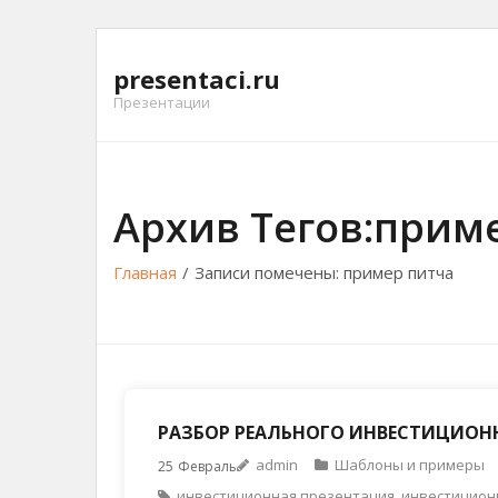
Перейти
к
presentaci.ru
содержимому
Презентации
Архив Тегов:прим
Главная
/
Записи помечены:
пример питча
РАЗБОР РЕАЛЬНОГО ИНВЕСТИЦИОН
admin
Шаблоны и примеры
25
Февраль
инвестиционная презентация
,
инвестицион