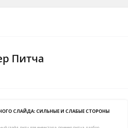
ер Питча
НОГО СЛАЙДА: СИЛЬНЫЕ И СЛАБЫЕ СТОРОНЫ
ный слайд
,
питч для инвестора
,
пример питча
,
разбор