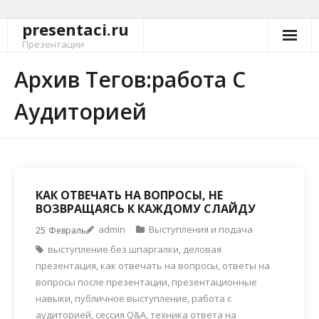
presentaci.ru
Перейти
к
Презентации
содержимому
Архив Тегов:работа С
Аудиторией
КАК ОТВЕЧАТЬ НА ВОПРОСЫ, НЕ
ВОЗВРАЩАЯСЬ К КАЖДОМУ СЛАЙДУ
admin
Выступления и подача
25
Февраль
выступление без шпаргалки
,
деловая
презентация
,
как отвечать на вопросы
,
ответы на
вопросы после презентации
,
презентационные
навыки
,
публичное выступление
,
работа с
аудиторией
,
сессия Q&A
,
техника ответа на