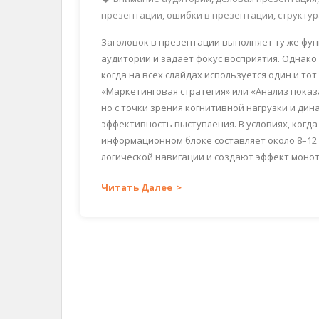
презентации
,
ошибки в презентации
,
структур
Заголовок в презентации выполняет ту же функ
аудитории и задаёт фокус восприятия. Однако
когда на всех слайдах используется один и то
«Маркетинговая стратегия» или «Анализ показ
но с точки зрения когнитивной нагрузки и ди
эффективность выступления. В условиях, ког
информационном блоке составляет около 8–12
логической навигации и создают эффект моно
Читать Далее