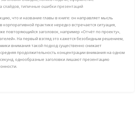
а слайдов
,
типичные ошибки презентаций
цию, что и название главы в книге: он направляет мысль
 в корпоративной практике нередко встречается ситуация,
т же повторяющийся заголовок, например «Отчёт по проекту»,
ателей». На первый взгляд это кажется безобидным решением,
намики внимания такой подход существенно снижает
да средняя продолжительность концентрации внимания на одном
 секунд, однообразные заголовки лишают презентацию
тонности.