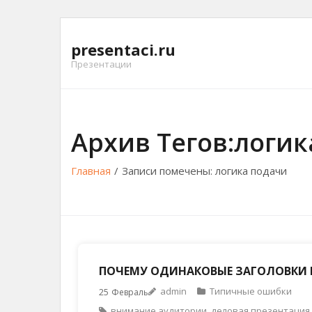
Перейти
к
presentaci.ru
содержимому
Презентации
Архив Тегов:логи
Главная
/
Записи помечены:
логика подачи
ПОЧЕМУ ОДИНАКОВЫЕ ЗАГОЛОВКИ 
admin
Типичные ошибки
25
Февраль
внимание аудитории
,
деловая презентация