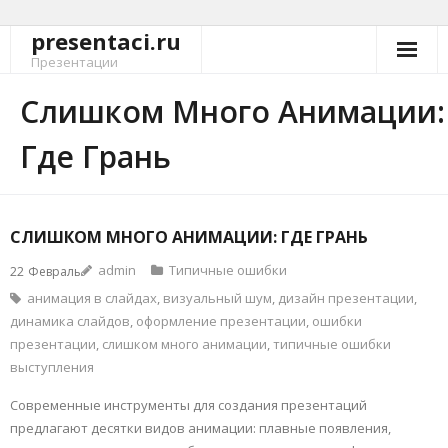
presentaci.ru
Перейти
к
Презентации
содержимому
Слишком Много Анимации:
Где Грань
СЛИШКОМ МНОГО АНИМАЦИИ: ГДЕ ГРАНЬ
admin
Типичные ошибки
22
Февраль
анимация в слайдах
,
визуальный шум
,
дизайн презентации
,
динамика слайдов
,
оформление презентации
,
ошибки
презентации
,
слишком много анимации
,
типичные ошибки
выступления
Современные инструменты для создания презентаций
предлагают десятки видов анимации: плавные появления,