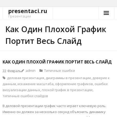
presentaci.ru
Перейти
к
Презентации
содержимому
Как Один Плохой График
Портит Весь Слайд
КАК ОДИН ПЛОХОЙ ГРАФИК ПОРТИТ ВЕСЬ СЛАЙД
admin
Типичные ошибки
22
Февраль
деловая презентация
,
диаграммы в презентации
,
доверие к
данным
,
искажение масштаба
,
оформление графиков
,
ошибки
визуализации данных
,
плохой график в презентации
,
типичные ошибки слайдов
В деловой презентации график часто играет ключевую роль.
Именно он должен за несколько секунд объяснить динамику