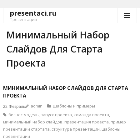
presentaci.ru
Перейти
к
Презентации
содержимому
Минимальный Набор
Слайдов Для Старта
Проекта
МИНИМАЛЬНЫЙ НАБОР СЛАЙДОВ ДЛЯ СТАРТА
ПРОЕКТА
admin
Шаблоны и примеры
22
Февраль
бизнес-модель
,
запуск проекта
,
команда проекта
,
минимальный набор слайдов
,
презентация проекта
,
пример
презентации стартапа
,
структура презентации
,
шаблоны
презентаций