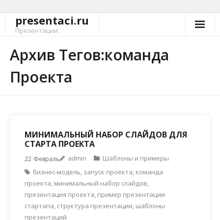
presentaci.ru
Перейти
к
Презентации
содержимому
Архив Тегов:команда
Проекта
МИНИМАЛЬНЫЙ НАБОР СЛАЙДОВ ДЛЯ
СТАРТА ПРОЕКТА
admin
Шаблоны и примеры
22
Февраль
бизнес-модель
,
запуск проекта
,
команда
проекта
,
минимальный набор слайдов
,
презентация проекта
,
пример презентации
стартапа
,
структура презентации
,
шаблоны
презентаций