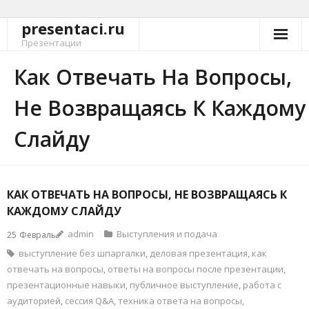
presentaci.ru
Перейти
к
Презентации
содержимому
Как Отвечать На Вопросы,
Не Возвращаясь К Каждому
Слайду
КАК ОТВЕЧАТЬ НА ВОПРОСЫ, НЕ ВОЗВРАЩАЯСЬ К
КАЖДОМУ СЛАЙДУ
admin
Выступления и подача
25
Февраль
выступление без шпаргалки
,
деловая презентация
,
как
отвечать на вопросы
,
ответы на вопросы после презентации
,
презентационные навыки
,
публичное выступление
,
работа с
аудиторией
,
сессия Q&A
,
техника ответа на вопросы
,