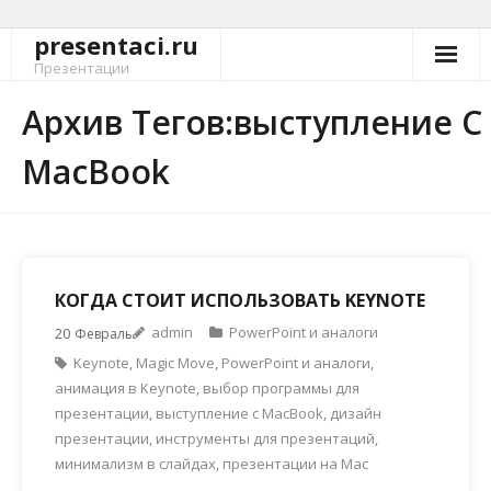
presentaci.ru
Перейти
к
Презентации
содержимому
Архив Тегов:выступление С
MacBook
КОГДА СТОИТ ИСПОЛЬЗОВАТЬ KEYNOTE
admin
PowerPoint и аналоги
20
Февраль
Keynote
,
Magic Move
,
PowerPoint и аналоги
,
анимация в Keynote
,
выбор программы для
презентации
,
выступление с MacBook
,
дизайн
презентации
,
инструменты для презентаций
,
минимализм в слайдах
,
презентации на Mac