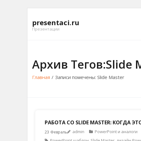
Перейти
к
presentaci.ru
содержимому
Презентации
Архив Тегов:Slide 
Главная
/
Записи помечены:
Slide Master
РАБОТА СО SLIDE MASTER: КОГДА Э
admin
PowerPoint и аналоги
23
Февраль
PowerPoint шаблон
,
Slide Master
,
дизайн Powe