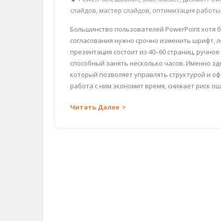
слайдов
,
мастер слайдов
,
оптимизация работы
Большинство пользователей PowerPoint хотя б
согласования нужно срочно изменить шрифт, ло
презентация состоит из 40–60 страниц, ручно
способный занять несколько часов. Именно зд
который позволяет управлять структурой и о
работа с ним экономит время, снижает риск о
Читать Далее