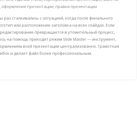
,
оформление презентации
,
правки презентации
ы раз сталкивались с ситуацией, когда после финального
готип или расположение заголовка на всех слайдах. Если
е редактирование превращается в утомительный процесс,
есь на помощь приходит режим Slide Master — инструмент,
формлением всей презентации централизованно. Грамотная
шибок и делает файл более профессиональным.