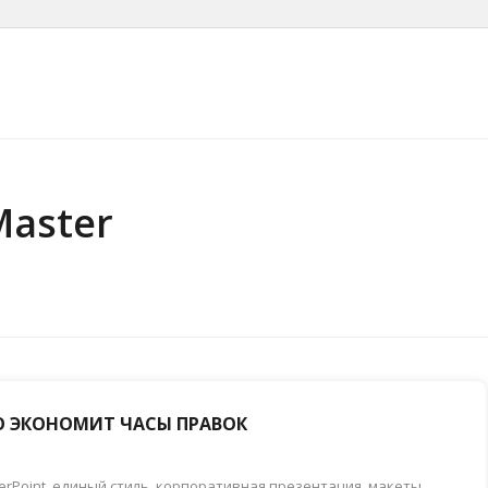
Master
ТО ЭКОНОМИТ ЧАСЫ ПРАВОК
rPoint
,
единый стиль
,
корпоративная презентация
,
макеты