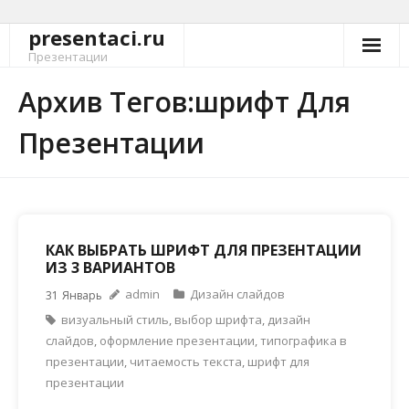
presentaci.ru
Перейти
к
Презентации
содержимому
Архив Тегов:шрифт Для
Презентации
КАК ВЫБРАТЬ ШРИФТ ДЛЯ ПРЕЗЕНТАЦИИ
ИЗ 3 ВАРИАНТОВ
admin
Дизайн слайдов
31
Январь
визуальный стиль
,
выбор шрифта
,
дизайн
слайдов
,
оформление презентации
,
типографика в
презентации
,
читаемость текста
,
шрифт для
презентации