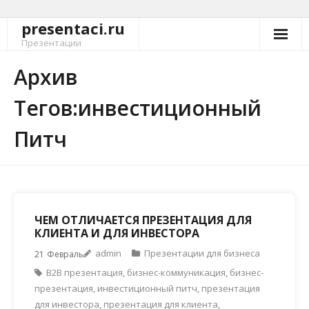
presentaci.ru
Перейти
к
Презентации
содержимому
Архив
Тегов:инвестиционный
Питч
ЧЕМ ОТЛИЧАЕТСЯ ПРЕЗЕНТАЦИЯ ДЛЯ
КЛИЕНТА И ДЛЯ ИНВЕСТОРА
admin
Презентации для бизнеса
21
Февраль
B2B презентация
,
бизнес-коммуникация
,
бизнес-
презентация
,
инвестиционный питч
,
презентация
для инвестора
,
презентация для клиента
,