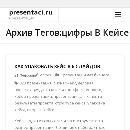
presentaci.ru
Перейти
к
Презентации
содержимому
Архив Тегов:цифры В Кейсе
КАК УПАКОВАТЬ КЕЙС В 6 СЛАЙДОВ
admin
Презентации для бизнеса
21
Февраль
B2B презентация
,
бизнес-кейс
,
деловая
презентация
,
доказательство эффективности
,
кейс в презентации
,
презентация для клиента
,
результаты проекта
,
структура кейса
,
упаковка
кейса
,
цифры в кейсе
Кейс — один из самых сильных инструментов в
бизнес-презентации. В отличие от абстрактных