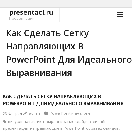
presentaci.ru
Перейти
к
Презентации
содержимому
Как Сделать Сетку
Направляющих В
PowerPoint Для Идеального
Выравнивания
КАК СДЕЛАТЬ СЕТКУ НАПРАВЛЯЮЩИХ В
POWERPOINT ДЛЯ ИДЕАЛЬНОГО ВЫРАВНИВАНИЯ
admin
PowerPoint и аналоги
23
Февраль
визуальная логика
,
выравнивание слайдов
,
дизайн
презентации
,
направляющие в PowerPoint
,
образец слайдов
,