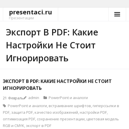
presentaci.ru
Перейти
к
Презентации
содержимому
Экспорт В PDF: Какие
Настройки Не Стоит
Игнорировать
ЭКСПОРТ В PDF: КАКИЕ НАСТРОЙКИ НЕ СТОИТ
ИГНОРИРОВАТЬ
admin
PowerPoint и аналоги
21
Февраль
PowerPoint и аналоги
,
встраивание шрифтов
,
гиперссылки в
PDF
,
защита PDF
,
качество изображений
,
настройки PDF
,
оптимизация PDF
,
сохранение презентации
,
цветовая модель
RGB и CMYK
,
экспорт в PDF