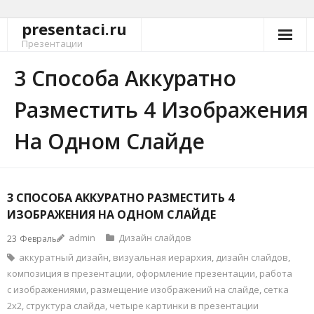
presentaci.ru
Перейти
к
Презентации
содержимому
3 Способа Аккуратно
Разместить 4 Изображения
На Одном Слайде
3 СПОСОБА АККУРАТНО РАЗМЕСТИТЬ 4
ИЗОБРАЖЕНИЯ НА ОДНОМ СЛАЙДЕ
admin
Дизайн слайдов
23
Февраль
аккуратный дизайн
,
визуальная иерархия
,
дизайн слайдов
,
композиция в презентации
,
оформление презентации
,
работа
с изображениями
,
размещение изображений на слайде
,
сетка
2x2
,
структура слайда
,
четыре картинки в презентации