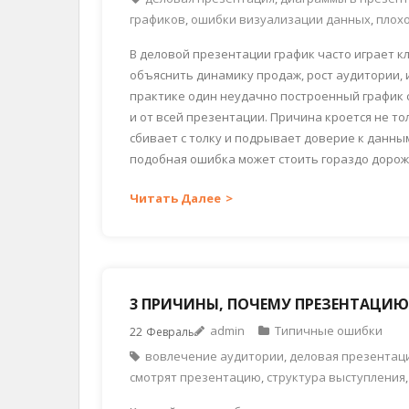
графиков
,
ошибки визуализации данных
,
плохо
В деловой презентации график часто играет к
объяснить динамику продаж, рост аудитории, 
практике один неудачно построенный график с
и от всей презентации. Причина кроется не то
сбивает с толку и подрывает доверие к данным
подобная ошибка может стоить гораздо дороже
Читать Далее
3 ПРИЧИНЫ, ПОЧЕМУ ПРЕЗЕНТАЦИЮ
admin
Типичные ошибки
22
Февраль
вовлечение аудитории
,
деловая презентац
смотрят презентацию
,
структура выступления