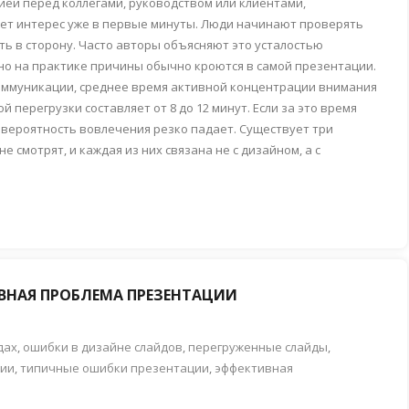
цией перед коллегами, руководством или клиентами,
ряет интерес уже в первые минуты. Люди начинают проверять
ть в сторону. Часто авторы объясняют это усталостью
но на практике причины обычно кроются в самой презентации.
оммуникации, среднее время активной концентрации внимания
 перегрузки составляет от 8 до 12 минут. Если за это время
 вероятность вовлечения резко падает. Существует три
смотрят, и каждая из них связана не с дизайном, а с
АВНАЯ ПРОБЛЕМА ПРЕЗЕНТАЦИИ
дах
,
ошибки в дизайне слайдов
,
перегруженные слайды
,
ции
,
типичные ошибки презентации
,
эффективная