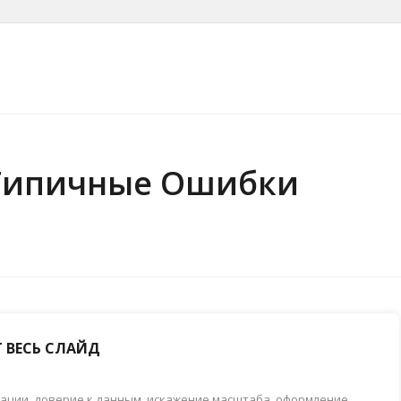
:Типичные Ошибки
 ВЕСЬ СЛАЙД
тации
,
доверие к данным
,
искажение масштаба
,
оформление