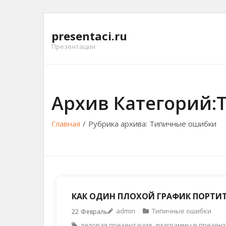
Перейти
к
presentaci.ru
содержимому
Презентации
Архив Категорий
Главная
/
Рубрика архива:
Типичные ошибки
КАК ОДИН ПЛОХОЙ ГРАФИК ПОРТИТ
admin
Типичные ошибки
22
Февраль
деловая презентация
,
диаграммы в презен