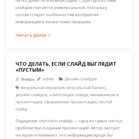
чётко донести основную идею. Структура из семи
слайдов считается универсальной, поскольку
соответствует особенностям восприятия
информации и логике повествования.
Читать Далее
ЧТО ДЕЛАТЬ, ЕСЛИ СЛАЙД ВЫГЛЯДИТ
«ПУСТЫМ»
admin
Дизайн слайдов
31
Январь
визуальная иерархия
,
визуальный баланс
,
дизайн слайдов
,
композиция слайда
,
минимализм в
презентации
,
оформление презентации
,
пустой
слайд
Ощущение «пустого» слайда — одна из самых частых
проблем при создании презентаций. Автор смотрит
на экран и понимает, что информации вроде бы